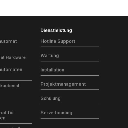
Dienstleistung
automat
Hotline Support
Wartung
at Hardware
automaten
Installation
Projektmanagement
nkautomat
Schulung
at für
Serverhousing
ßen