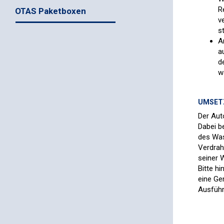
R
OTAS Paketboxen
v
s
A
a
d
w
UMSETZ
Der Aut
Dabei b
des Was
Verdrah
seiner 
Bitte hi
eine Ge
Ausführ