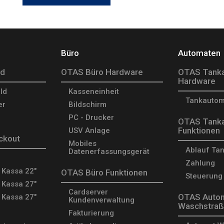
Büro
Automaten
ld
OTAS Büro Hardware
OTAS Tank
Hardware
ld
Kasseneinheit
Tankautom
er
Bildschirm
PC - Drucker
OTAS Tank
Funktionen
USV Anlage
ckout
Mobiles
Ablauf Ta
Datenerfassungsgerät
Zahlung
 Kassa 22"
OTAS Büro Funktionen
Steuerung
 Kassa 27"
Cardserver
OTAS Autom
 Kassa 27"
Kundenverwaltung
Waschstra
Fakturierung