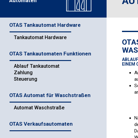
AU
Automaten
OTAS Tankautomat Hardware
Tankautomat Hardware
OTA
WAS
OTAS Tankautomaten Funktionen
ABLAUF
INEM O
Ablauf Tankautomat
Zahlung
A
Steuerung
a
S
a
OTAS Automat für Waschstraßen
Automat Waschstraße
N
OTAS Verkaufsautomaten
d
D
W