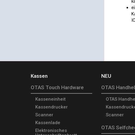
k
e
K
I
Kassen
NEU
OTAS Touch Hardware
OTAS Handhe
Kasseneinheit
OTAS Handhe
Kassendrucker
Kassendruck
Scanner
Scanner
Kassenlade
OTAS Selfche
Elektronisches