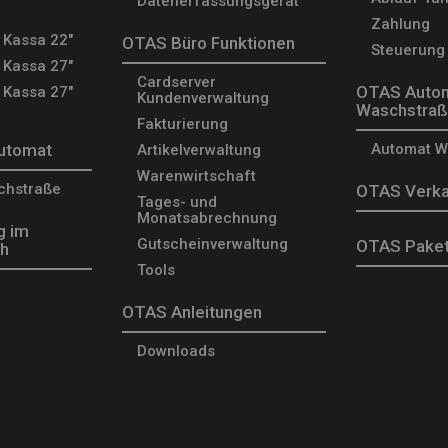
Datenerfassungsgerät
Zahlung
 Kassa 22"
OTAS Büro Funktionen
Steuerung
 Kassa 27"
Cardserver
OTAS Autom
 Kassa 27"
Kundenverwaltung
Waschstra
Fakturierung
utomat
Automat W
Artikelverwaltung
Warenwirtschaft
chstraße
OTAS Verka
Tages- und
Monatsabrechnung
g im
Gutscheinverwaltung
OTAS Pake
ch
Tools
OTAS Anleitungen
Downloads