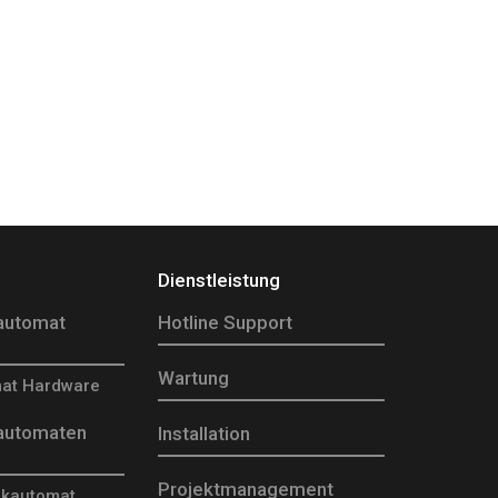
Dienstleistung
automat
Hotline Support
Wartung
at Hardware
automaten
Installation
Projektmanagement
nkautomat